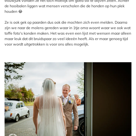
trouwjurk vonden ze het toch moeilijk om goed stil te blijven zitten. Achter
de hooibalen liggen wat mensen verscholen die de honden op hun plek
houden 😂
Ze is ook gek op paarden dus ook die mochten zich even melden. Daarna
zijn we naar de molens gereden waar in 1tje oma woont waar we ook wat
toffe foto's konden maken. Het was even een lijst met wensen maar alleen
maar leuk dat dit bruidspaar zo veel ideeën heeft. Als er maar genoeg tijd
voor wordt uitgetrokken is voor ons alles mogelijk.