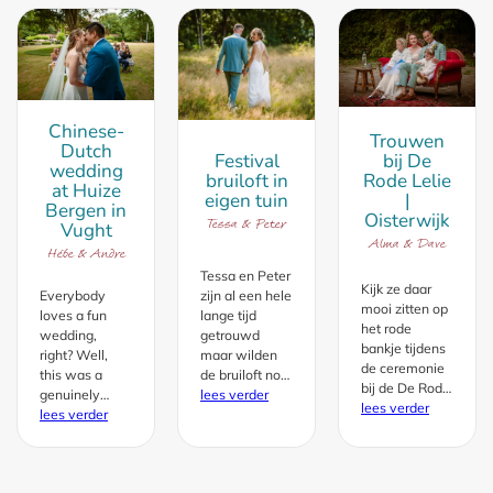
Chinese-
Trouwen
Dutch
Festival
bij De
wedding
bruiloft in
Rode Lelie
at Huize
eigen tuin
|
Bergen in
Oisterwijk
Tessa & Peter
Vught
Alma & Dave
Hébe & Andre
Tessa en Peter
Kijk ze daar
Everybody
zijn al een hele
mooi zitten op
loves a fun
lange tijd
het rode
wedding,
getrouwd
bankje tijdens
right? Well,
maar wilden
de ceremonie
this was a
de bruiloft nog
bij de De Rode
genuinely
een keer over
lees verder
Lelie in
lees verder
enjoyable big
lees verder
doen. En
Oisterwijk! Het
day for Hébe
waarom niet;
is een gezin
and Andre; a
naast de
dat ik, Hiske, al
Dutch woman
persoonlijke
eerder had