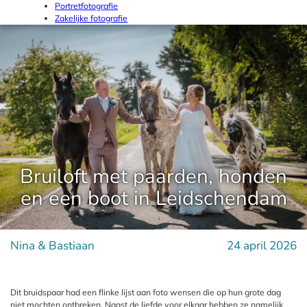
Portretfotografie
Zakelijke fotografie
Bruiloft met paarden, honden
en een boot in Leidschendam
Nina & Bastiaan
24 april 2026
Dit bruidspaar had een flinke lijst aan foto wensen die op hun grote dag
niet mochten ontbreken. Naast de liefde voor elkaar hebben ze namelijk